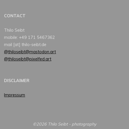
CONTACT
Thilo Seibt
mobile: +49 171 5467362
mail [at] thilo-seibt.de
@thiloseibt@mastodon.art
@thiloseibt@pixelfed.art
DISCLAIMER
Impressum
©2026 Thilo Seibt - photography