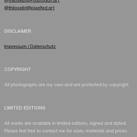
@thiloseibt@mastodon.art
@thiloseibt@pixelfed.art
DISCLAIMER
Impressum / Datenschutz
COPYRIGHT
All photographs are my own and are protected by copyright.
LIMITED EDITIONS
All works are available in limited editions, signed and dated.
Please feel free to contact me for sizes, materials and prices.