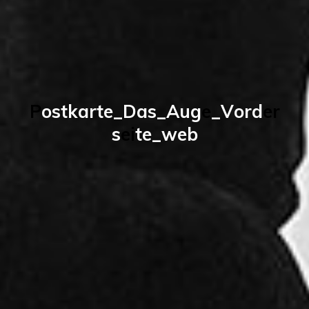
P
o
s
t
k
a
r
t
e
_
D
a
s
_
A
u
g
e
_
V
o
r
d
e
r
s
e
i
t
e
_
w
e
b