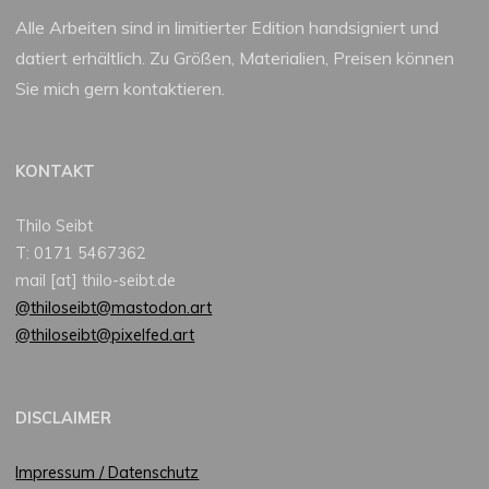
Alle Arbeiten sind in limitierter Edition handsigniert und
datiert erhältlich. Zu Größen, Materialien, Preisen können
Sie mich gern kontaktieren.
KONTAKT
Thilo Seibt
T: 0171 5467362
mail [at] thilo-seibt.de
@thiloseibt@mastodon.art
@thiloseibt@pixelfed.art
DISCLAIMER
Impressum / Datenschutz