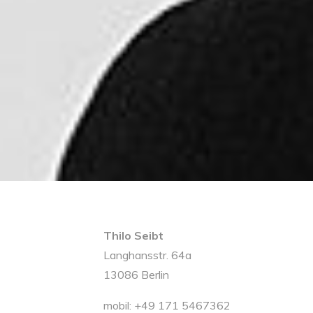
Thilo Seibt
Langhansstr. 64a
13086 Berlin
mobil: +49 171 5467362