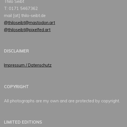
Thilo Seibt
T: 0171 5467362
mail [at] thilo-seibt.de
@thiloseibt@mastodon.art
@thiloseibt@pixelfed.art
DISCLAIMER
Impressum / Datenschutz
COPYRIGHT
All photographs are my own and are protected by copyright.
LIMITED EDITIONS