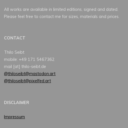
All works are available in limited editions, signed and dated.
Please feel free to contact me for sizes, materials and prices.
CONTACT
Thilo Seibt
mobile: +49 171 5467362
mail [at] thilo-seibt.de
@thiloseibt@mastodon.art
@thiloseibt@pixelfed.art
DISCLAIMER
Impressum