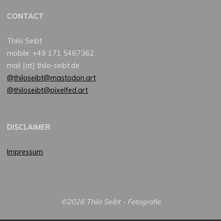
CONTACT
Thilo Seibt
mobile: +49 171 5467362
mail [at] thilo-seibt.de
@thiloseibt@mastodon.art
@thiloseibt@pixelfed.art
DISCLAIMER
Impressum
©2026 Thilo Seibt - Fotografie