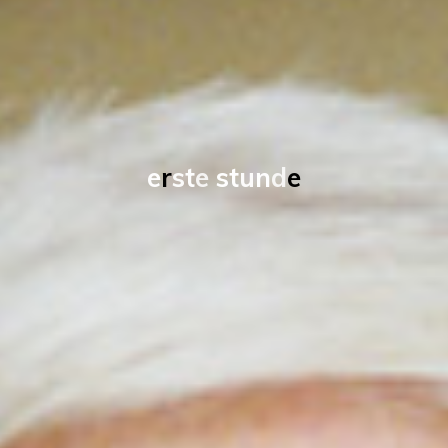
e
r
s
t
e
s
t
u
n
d
e