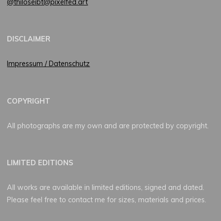
@thiloseibt@pixelfed.art
DISCLAIMER
Impressum / Datenschutz
COPYRIGHT
All photographs are my own and are protected by copyright.
LIMITED EDITIONS
All works are available in limited editions, signed and dated.
Please feel free to contact me for sizes, materials and prices.