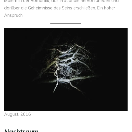
Malern in der Romantik, das Irrationale hervorzuheben und
darüber die Geheimnisse des Seins erschließen. Ein hoher
Anspruch.
August, 2016
Nachtraum