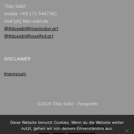
Thilo Seibt
mobile: +49 171 5467362
mail [at] thilo-seibt.de
@thiloseibt@mastodon.art
@thiloseibt@pixelfed.art
DISCLAIMER
Impressum
©2026 Thilo Seibt - Fotografie
Diese Website benutzt Cookies. Wenn du die Website weiter
Präsentiert von
Bravada
&
WordPress
.
nutzt, gehen wir von deinem Einverständnis aus.