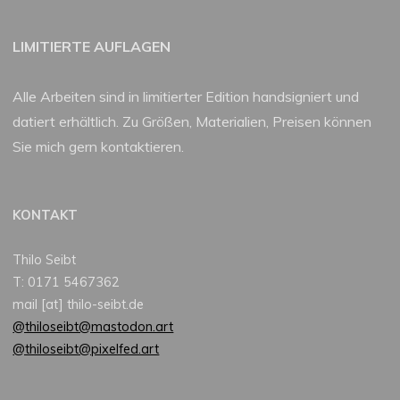
LIMITIERTE AUFLAGEN
Alle Arbeiten sind in limitierter Edition handsigniert und
datiert erhältlich. Zu Größen, Materialien, Preisen können
Sie mich gern kontaktieren.
KONTAKT
Thilo Seibt
T: 0171 5467362
mail [at] thilo-seibt.de
@thiloseibt@mastodon.art
@thiloseibt@pixelfed.art