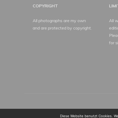
COPYRIGHT
LIM
All photographs are my own
All w
and are protected by copyright.
edit
Plea
for s
Diese Website benutzt Cookies. We