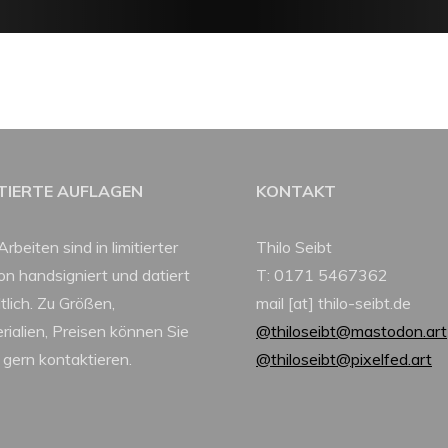
ITIERTE AUFLAGEN
KONTAKT
Arbeiten sind in limitierter
Thilo Seibt
ion handsigniert und datiert
T: 0171 5467362
tlich. Zu Größen,
mail [at] thilo-seibt.de
rialien, Preisen können Sie
@thiloseibt@mastodon.art
 gern kontaktieren.
@thiloseibt@pixelfed.art