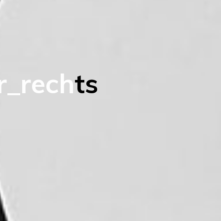
r
_
r
e
c
h
t
s