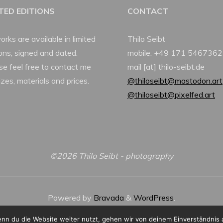
ITED EDITIONS
CONTACT
orks are available in limited
Thilo Seibt
ions, signed and dated.
mobile: +49 171 5467362
se feel free to contact me
mail [at] thilo-seibt.de
izes, materials and prices.
@thiloseibt@mastodon.art
@thiloseibt@pixelfed.art
©2026 Thilo Seibt - photography
Powered by
Bravada
&
WordPress
.
nn du die Website weiter nutzt, gehen wir von deinem Einverständnis 