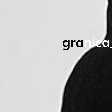
g
r
a
n
i
c
a