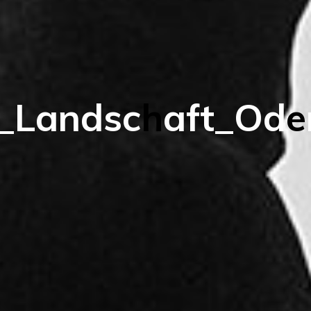
_
L
a
n
d
s
c
h
a
f
t
_
O
d
e