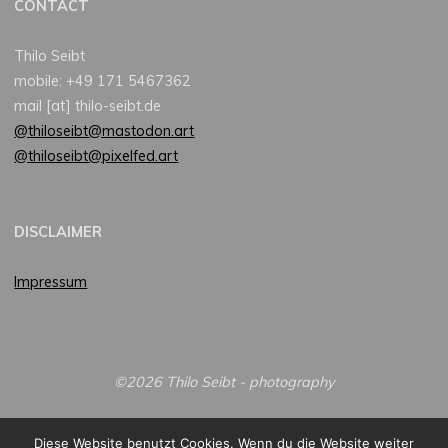
CONTACT
Thilo Seibt
mobile: +49 171 5467362
mail [at] thilo-seibt.de
@thiloseibt@mastodon.art
@thiloseibt@pixelfed.art
DISCLAIMER
Impressum
©2026 Thilo Seibt - photography
Diese Website benutzt Cookies. Wenn du die Website weiter