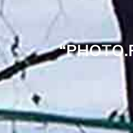
P
“
P
H
O
T
O
.