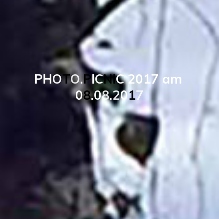
P
H
O
T
O
.
P
I
C
N
I
C
2
0
1
7
a
m
0
8
.
0
8
.
2
0
1
7