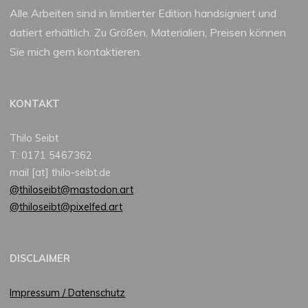
Alle Arbeiten sind in limitierter Edition handsigniert und
datiert erhältlich. Zu Größen, Materialien, Preisen können
Sie mich gern kontaktieren.
KONTAKT
Thilo Seibt
T: 0171 5467362
mail [at] thilo-seibt.de
@thiloseibt@mastodon.art
@thiloseibt@pixelfed.art
DISCLAIMER
Impressum / Datenschutz