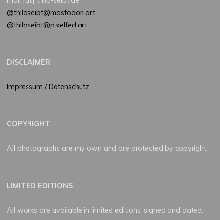
mail [at] thilo-seibt.de
@thiloseibt@mastodon.art
@thiloseibt@pixelfed.art
DISCLAIMER
Impressum / Datenschutz
COPYRIGHT
All photographs are my own and are protected by copyright.
LIMITED EDITIONS
All works are available in limited editions, signed and dated.