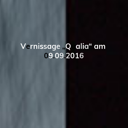
V
e
r
n
i
s
s
a
g
e
„
Q
u
a
l
i
a
“
a
m
0
9
.
0
9
.
2
0
1
6