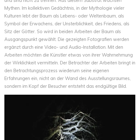
und sind nicht zu trennen. Aus diesem Substrat wachsen
Mythen. Im kollektiven Gedächtnis, in der Mythologie vieler
Kulturen lebt der Baum als Lebens- oder Weltenbaum, als
Symbol der Erwachens, der Unsterblichkeit, des Friedens, als
Sitz der Götter. So wird in beiden Arbeiten der Baum als
Ausgangspunkt gewählt. Die gezeigten Fotografien werden
ergänzt durch eine Video- und Audio-Installation. Mit den
Arbeiten möchten die Künstler etwas von ihrer Wahrnehmung
der Wirklichkeit vermitteln. Der Betrachter der Arbeiten bringt in
den Betrachtungsprozess wiederum seine eigenen
Erfahrungen ein, nicht an der Wand des Ausstellungsraumes,
sondern im Kopf der Besucher entsteht das endgültige Bild.