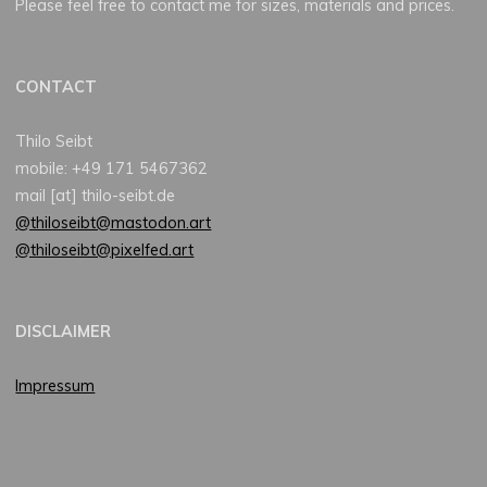
Please feel free to contact me for sizes, materials and prices.
CONTACT
Thilo Seibt
mobile: +49 171 5467362
mail [at] thilo-seibt.de
@thiloseibt@mastodon.art
@thiloseibt@pixelfed.art
DISCLAIMER
Impressum