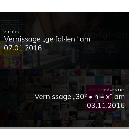
ZURÜCK
Vernissage „ge·fal·len“ am
07.01.2016
NÄCHSTER
Vernissage „30² • n = x“ am
03.11.2016