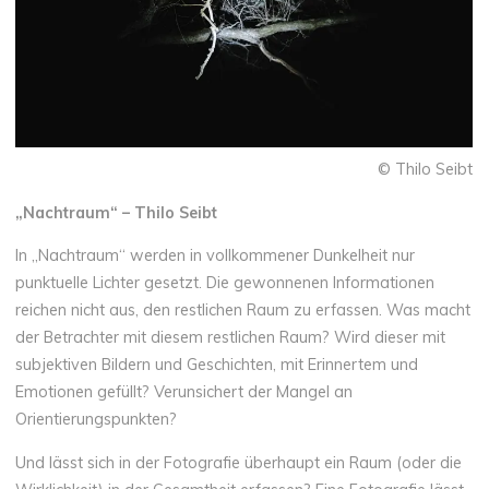
© Thilo Seibt
„Nachtraum“ – Thilo Seibt
In „Nachtraum“ werden in vollkommener Dunkelheit nur
punktuelle Lichter gesetzt. Die gewonnenen Informationen
reichen nicht aus, den restlichen Raum zu erfassen. Was macht
der Betrachter mit diesem restlichen Raum? Wird dieser mit
subjektiven Bildern und Geschichten, mit Erinnertem und
Emotionen gefüllt? Verunsichert der Mangel an
Orientierungspunkten?
Und lässt sich in der Fotografie überhaupt ein Raum (oder die