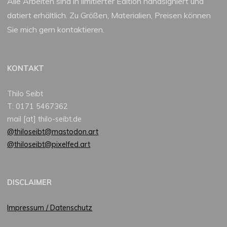
Alle Arbeiten sind in limitierter Edition handsigniert und
datiert erhältlich. Zu Größen, Materialien, Preisen können
Sie mich gern kontaktieren.
KONTAKT
Thilo Seibt
T: 0171 5467362
mail [at] thilo-seibt.de
@thiloseibt@mastodon.art
@thiloseibt@pixelfed.art
DISCLAIMER
Impressum / Datenschutz