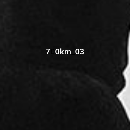
7
0
0
k
m
_
0
3