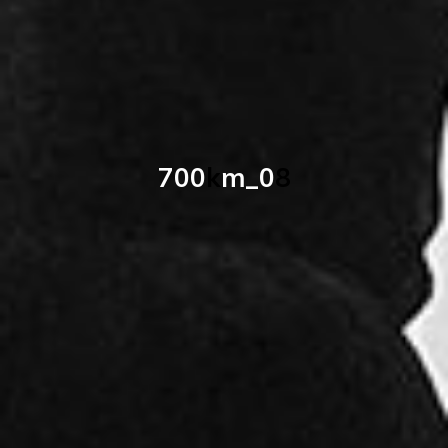
7
0
0
k
m
_
0
8