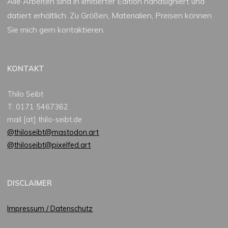
Alle Arbeiten sind in limitierter Edition handsigniert und
datiert erhältlich. Zu Größen, Materialien, Preisen können
Sie mich gern kontaktieren.
KONTAKT
Thilo Seibt
T: 0171 5467362
mail [at] thilo-seibt.de
@thiloseibt@mastodon.art
@thiloseibt@pixelfed.art
DISCLAIMER
Impressum / Datenschutz