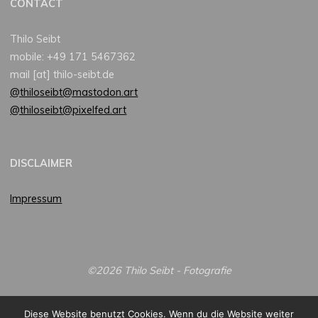
CONTACT
Thilo Seibt
mobile: +49 171 5467362
mail [at] thilo-seibt.de
@thiloseibt@mastodon.art
@thiloseibt@pixelfed.art
DISCLAIMER
Impressum
©2026 Thilo Seibt - Fotografie
Diese Website benutzt Cookies. Wenn du die Website weiter