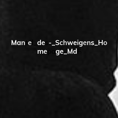
M
a
n
t
e
l
_
d
e
s
-
_
S
c
h
w
e
i
g
e
n
s
_
H
o
m
e
p
a
g
e
_
M
d
F