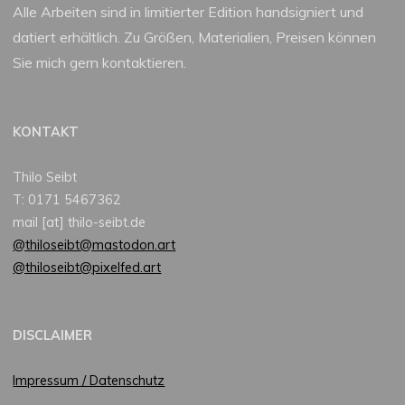
Alle Arbeiten sind in limitierter Edition handsigniert und
datiert erhältlich. Zu Größen, Materialien, Preisen können
Sie mich gern kontaktieren.
KONTAKT
Thilo Seibt
T: 0171 5467362
mail [at] thilo-seibt.de
@thiloseibt@mastodon.art
@thiloseibt@pixelfed.art
DISCLAIMER
Impressum / Datenschutz