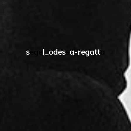
s
e
g
e
l
_
o
d
e
s
s
a
-
r
e
g
a
t
t
a