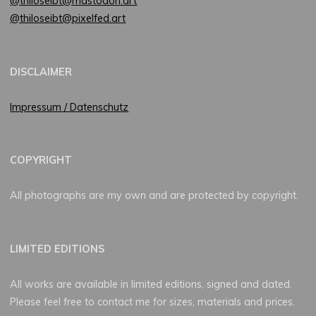
@thiloseibt@mastodon.art
@thiloseibt@pixelfed.art
DISCLAIMER
Impressum / Datenschutz
COPYRIGHT
All photographs are my own and are protected by copyright.
LIMITED EDITIONS
All works are available in limited editions, signed and dated.
Please feel free to contact me for sizes, materials and prices.