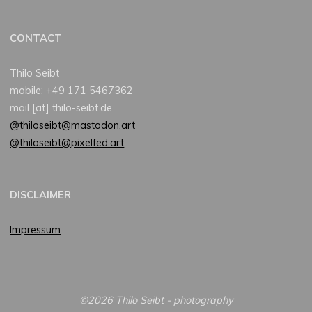
CONTACT
Thilo Seibt
mobile: +49 171 5467362
mail [at] thilo-seibt.de
@thiloseibt@mastodon.art
@thiloseibt@pixelfed.art
DISCLAIMER
Impressum
©2026 Thilo Seibt - photography