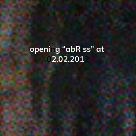
o
p
e
n
i
n
g
“
a
b
R
i
s
s
”
a
t
0
2
.
0
2
.
2
0
1
2