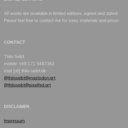
All works are available in limited editions, signed and dated.
Please feel free to contact me for sizes, materials and prices.
CONTACT
Thilo Seibt
mobile: +49 171 5467362
mail [at] thilo-seibt.de
@thiloseibt@mastodon.art
@thiloseibt@pixelfed.art
DISCLAIMER
Impressum