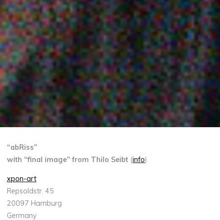
“abRiss”
with “final image” from Thilo Seibt
(
info
)
xpon-art
Repsoldstr. 45
20097 Hamburg
Germany