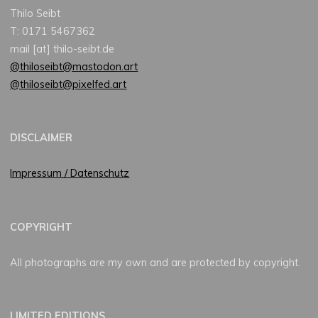
Thilo Seibt
T: 0171 5467362
mail [at] thilo-seibt.de
@thiloseibt@mastodon.art
@thiloseibt@pixelfed.art
DISCLAIMER
Impressum / Datenschutz
COPYRIGHT
All photographs are my own and are protected by copyright.
LIMITED EDITIONS