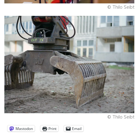
© Thilo Seibt
© Thilo Seibt
Mastodon
Print
Email