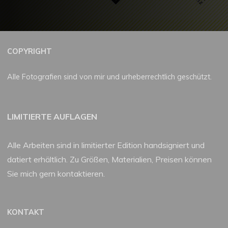
COPYRIGHT
Alle Fotografien sind von mir und urheberrechtlich geschützt.
LIMITIERTE AUFLAGEN
Alle Arbeiten sind in limitierter Edition handsigniert und
datiert erhältlich. Zu Größen, Materialien, Preisen können
Sie mich gern kontaktieren.
KONTAKT