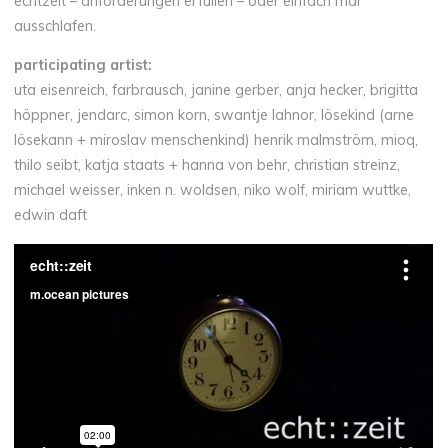
echtzeit – anforderungen erfüllen – oder einfach mal
ausschlafen.
participating
artist
:
uta eisenreich, farbrausch, janine gerber, anja hecker, brigitta
höppner, jendarc, simon korn, swantje lahnor, lösekind (arne
lösekann + miroslav menschenkind) henrik malmström, mioq,
thilo seibt, katja staats + hanna von behr, christian streinz,
michael weisser, inken n. woldsen, niko wolf, miriam wuttke,
edwin daft