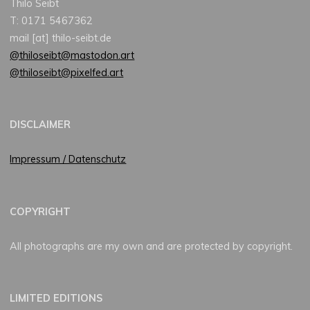
Thilo Seibt
T: 0171 5467362
mail [at] thilo-seibt.de
@thiloseibt@mastodon.art
@thiloseibt@pixelfed.art
DISCLAIMER
Impressum / Datenschutz
COPYRIGHT
All photographs are my own and are protected by copyright.
LIMITED EDITIONS