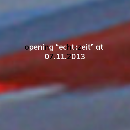
o
p
e
n
i
n
g
“
e
c
h
t
:
:
z
e
i
t
”
a
t
0
7
.
1
1
.
2
0
1
3