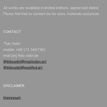
All works are available in limited editions, signed and dated.
Please feel free to contact me for sizes, materials and prices.
CONTACT
Thilo Seibt
mobile: +49 171 5467362
mail [at] thilo-seibt.de
@thiloseibt@mastodon.art
@thiloseibt@pixelfed.art
DISCLAIMER
Impressum