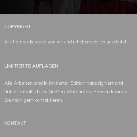
COPYRIGHT
Alle Fotografien sind von mir und urheberrechtlich geschützt.
LIMITIERTE AUFLAGEN
Alle Arbeiten sind in limitierter Edition handsigniert und
datiert erhältlich. Zu Größen, Materialien, Preisen können
Sie mich gern kontaktieren.
KONTAKT