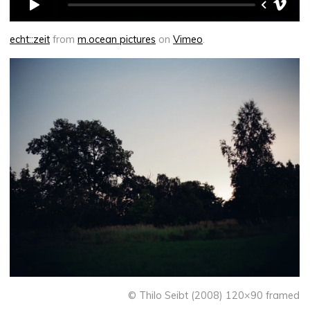
echt::zeit
from
m.ocean pictures
on
Vimeo
.
© Thilo Seibt (2008) 120×90 framed