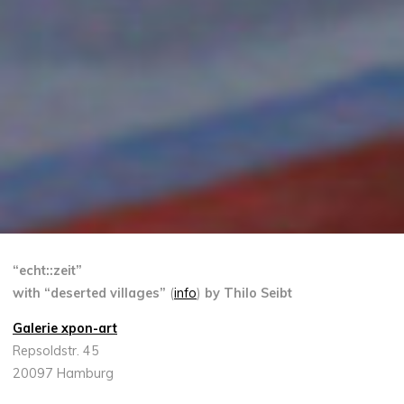
“echt::zeit”
with “
deserted villages”
(
info
)
by Thilo Seibt
Galerie xpon-art
Repsoldstr. 45
20097 Hamburg