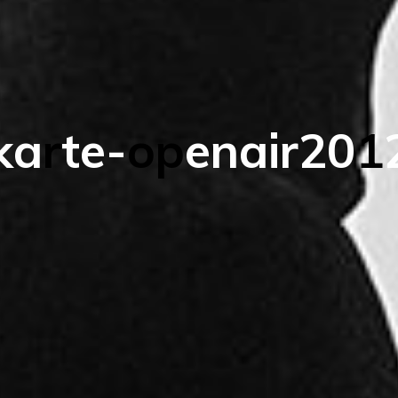
k
a
r
t
e
-
o
p
e
n
a
i
r
2
0
1