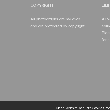
COPYRIGHT
LIM
All photographs are my own
All w
and are protected by copyright.
edit
Plea
for s
Diese Website benutzt Cookies. We