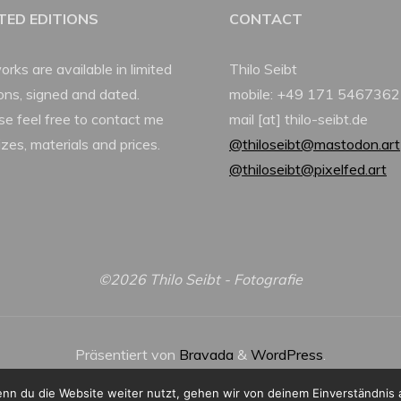
ITED EDITIONS
CONTACT
orks are available in limited
Thilo Seibt
ions, signed and dated.
mobile: +49 171 5467362
se feel free to contact me
mail [at] thilo-seibt.de
izes, materials and prices.
@thiloseibt@mastodon.art
@thiloseibt@pixelfed.art
©2026 Thilo Seibt - Fotografie
Präsentiert von
Bravada
&
WordPress
.
nn du die Website weiter nutzt, gehen wir von deinem Einverständnis 