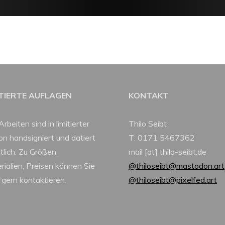
ITIERTE AUFLAGEN
KONTAKT
Arbeiten sind in limitierter
Thilo Seibt
ion handsigniert und datiert
T: 0171 5467362
tlich. Zu Größen,
mail [at] thilo-seibt.de
rialien, Preisen können Sie
@thiloseibt@mastodon.art
 gern kontaktieren.
@thiloseibt@pixelfed.art