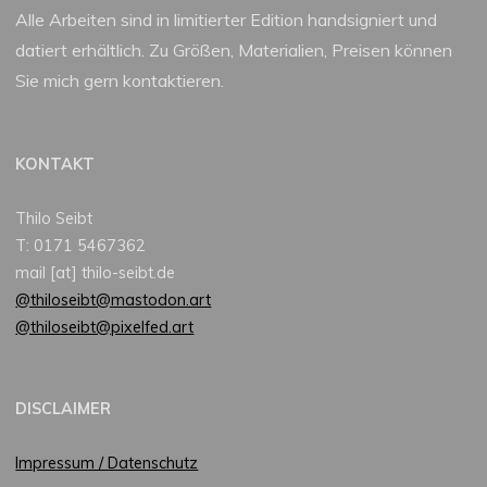
Alle Arbeiten sind in limitierter Edition handsigniert und
datiert erhältlich. Zu Größen, Materialien, Preisen können
Sie mich gern kontaktieren.
KONTAKT
Thilo Seibt
T: 0171 5467362
mail [at] thilo-seibt.de
@thiloseibt@mastodon.art
@thiloseibt@pixelfed.art
DISCLAIMER
Impressum / Datenschutz