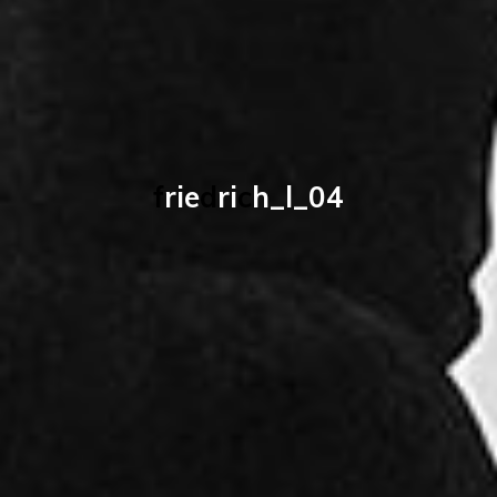
f
r
i
e
d
r
i
c
h
_
l
_
0
4