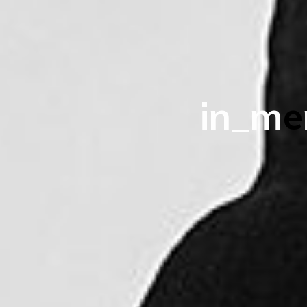
i
n
_
m
e