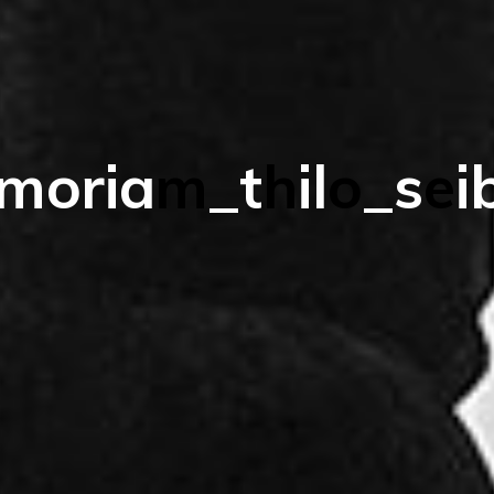
m
o
r
i
a
m
_
t
h
i
l
o
_
s
e
i