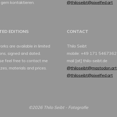
 gern kontaktieren.
@thiloseibt@pixelfed.art
ITED EDITIONS
CONTACT
orks are available in limited
Thilo Seibt
ions, signed and dated.
mobile: +49 171 5467362
se feel free to contact me
mail [at] thilo-seibt.de
izes, materials and prices.
@thiloseibt@mastodon.art
@thiloseibt@pixelfed.art
©2026 Thilo Seibt - Fotografie