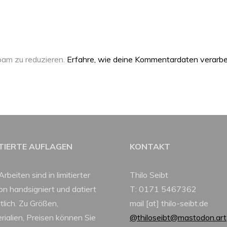
am zu reduzieren.
Erfahre, wie deine Kommentardaten verarbe
ITIERTE AUFLAGEN
KONTAKT
Arbeiten sind in limitierter
Thilo Seibt
ion handsigniert und datiert
T: 0171 5467362
tlich. Zu Größen,
mail [at] thilo-seibt.de
rialien, Preisen können Sie
@thiloseibt@mastodon.art