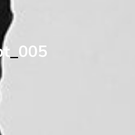
b
t
_
0
0
5