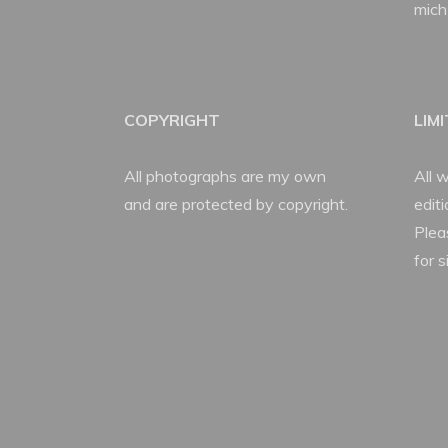
mich
COPYRIGHT
LIM
All photographs are my own
All w
and are protected by copyright.
edit
Plea
for s