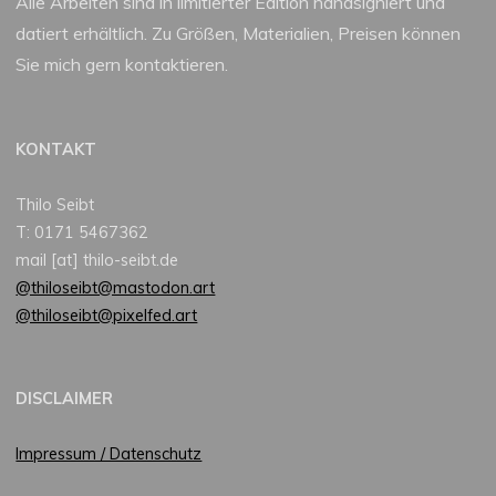
Alle Arbeiten sind in limitierter Edition handsigniert und
datiert erhältlich. Zu Größen, Materialien, Preisen können
Sie mich gern kontaktieren.
KONTAKT
Thilo Seibt
T: 0171 5467362
mail [at] thilo-seibt.de
@thiloseibt@mastodon.art
@thiloseibt@pixelfed.art
DISCLAIMER
Impressum / Datenschutz