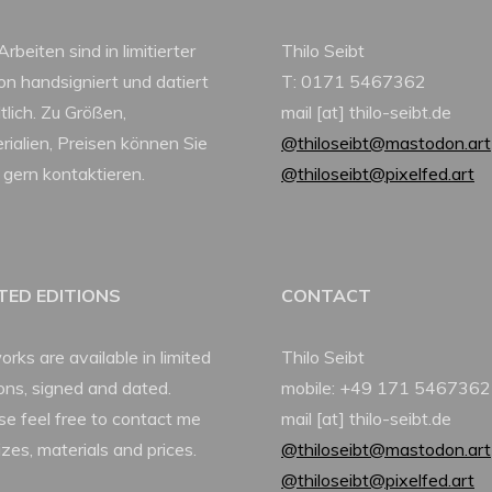
Arbeiten sind in limitierter
Thilo Seibt
ion handsigniert und datiert
T: 0171 5467362
tlich. Zu Größen,
mail [at] thilo-seibt.de
rialien, Preisen können Sie
@thiloseibt@mastodon.art
 gern kontaktieren.
@thiloseibt@pixelfed.art
ITED EDITIONS
CONTACT
orks are available in limited
Thilo Seibt
ions, signed and dated.
mobile: +49 171 5467362
se feel free to contact me
mail [at] thilo-seibt.de
izes, materials and prices.
@thiloseibt@mastodon.art
@thiloseibt@pixelfed.art