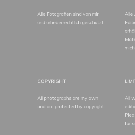
Alle Fotografien sind von mir
Alle 
und urheberrechtlich geschützt.
Edit
erhäl
Mate
mich
COPYRIGHT
LIM
All photographs are my own
All w
and are protected by copyright.
edit
Plea
for s