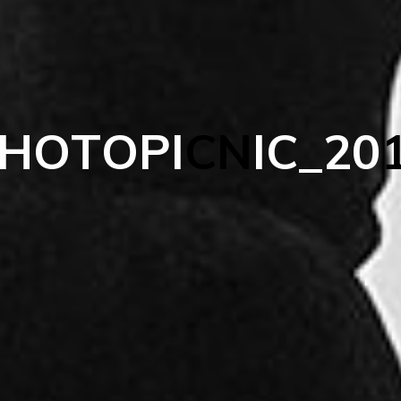
H
O
T
O
P
I
C
N
I
C
_
2
0