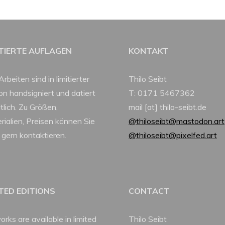
ITIERTE AUFLAGEN
KONTAKT
Arbeiten sind in limitierter
Thilo Seibt
ion handsigniert und datiert
T: 0171 5467362
tlich. Zu Größen,
mail [at] thilo-seibt.de
rialien, Preisen können Sie
@thiloseibt@mastodon.art
 gern kontaktieren.
@thiloseibt@pixelfed.art
ITED EDITIONS
CONTACT
orks are available in limited
Thilo Seibt