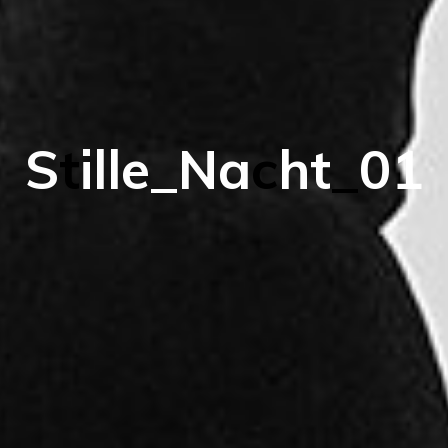
S
t
i
l
l
e
_
N
a
c
h
t
_
0
1