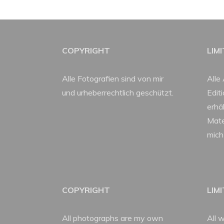
COPYRIGHT
LIM
Alle Fotografien sind von mir
Alle 
und urheberrechtlich geschützt.
Edit
erhäl
Mate
mich
COPYRIGHT
LIM
All photographs are my own
All w