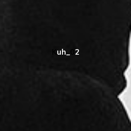
K
u
h
_
0
2