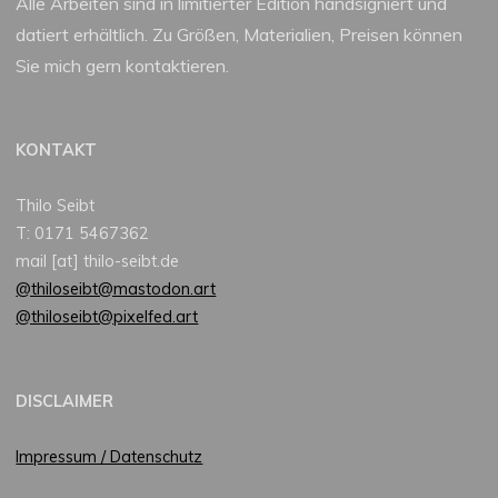
Alle Arbeiten sind in limitierter Edition handsigniert und
datiert erhältlich. Zu Größen, Materialien, Preisen können
Sie mich gern kontaktieren.
KONTAKT
Thilo Seibt
T: 0171 5467362
mail [at] thilo-seibt.de
@thiloseibt@mastodon.art
@thiloseibt@pixelfed.art
DISCLAIMER
Impressum / Datenschutz