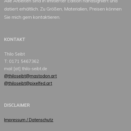
Alle Arbeiten sind in limitierter Edition handsigniert und
datiert erhältlich. Zu Größen, Materialien, Preisen können
Sie mich gern kontaktieren.
KONTAKT
Thilo Seibt
T: 0171 5467362
mail [at] thilo-seibt.de
@thiloseibt@mastodon.art
@thiloseibt@pixelfed.art
DISCLAIMER
Impressum / Datenschutz