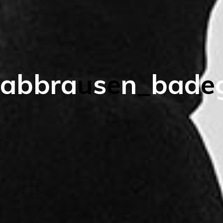
a
b
b
r
a
u
s
e
n
_
b
a
d
e