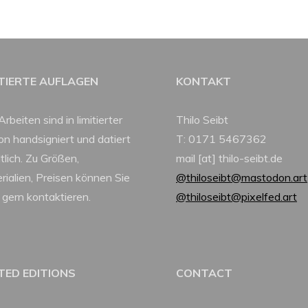
ITIERTE AUFLAGEN
KONTAKT
Arbeiten sind in limitierter
Thilo Seibt
ion handsigniert und datiert
T: 0171 5467362
tlich. Zu Größen,
mail [at] thilo-seibt.de
rialien, Preisen können Sie
@thiloseibt@mastodon.art
 gern kontaktieren.
@thiloseibt@pixelfed.art
ITED EDITIONS
CONTACT