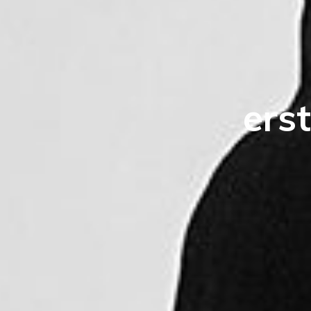
e
r
s
t