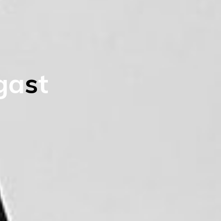
g
a
s
t