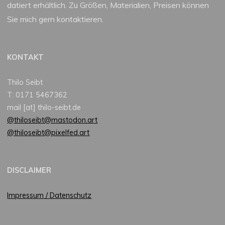
datiert erhältlich. Zu Größen, Materialien, Preisen können
Sie mich gern kontaktieren.
KONTAKT
Thilo Seibt
T: 0171 5467362
mail [at] thilo-seibt.de
@thiloseibt@mastodon.art
@thiloseibt@pixelfed.art
DISCLAIMER
Impressum / Datenschutz