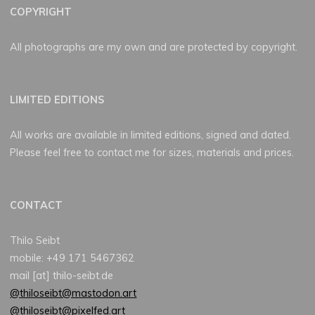
COPYRIGHT
All photographs are my own and are protected by copyright.
LIMITED EDITIONS
All works are available in limited editions, signed and dated.
Please feel free to contact me for sizes, materials and prices.
CONTACT
Thilo Seibt
mobile: +49 171 5467362
mail [at] thilo-seibt.de
@thiloseibt@mastodon.art
@thiloseibt@pixelfed.art