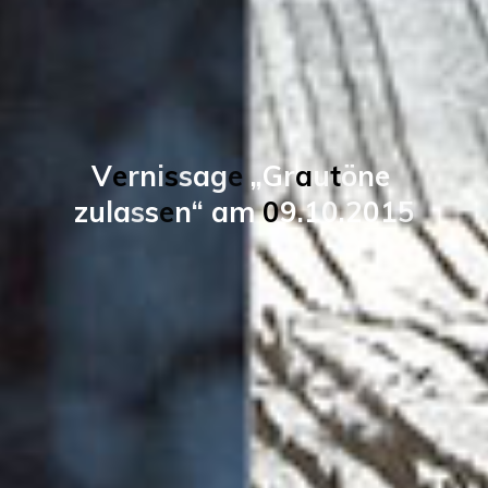
V
e
r
n
i
s
s
a
g
e
„
G
r
a
u
t
ö
n
e
z
u
l
a
s
s
e
n
“
a
m
0
9
.
1
0
.
2
0
1
5