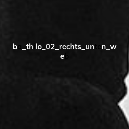
b
a
_
t
h
i
l
o
_
0
2
_
r
e
c
h
t
s
_
u
n
t
e
n
_
w
e
b