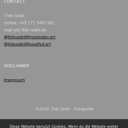
CONTACT
Thilo Seibt
mobile: +49 171 5467362
mail [at] thilo-seibt.de
@thiloseibt@mastodon.art
@thiloseibt@pixelfed.art
DISCLAIMER
Impressum
©2026 Thilo Seibt - Fotografie
Diese Website benutzt Cookies. Wenn du die Website weiter