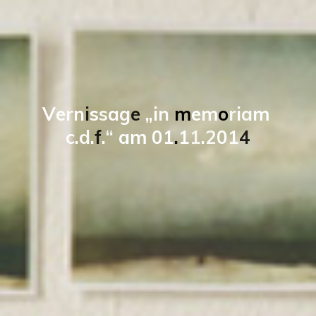
V
e
r
n
i
s
s
a
g
e
„
i
n
m
e
m
o
r
i
a
m
c
.
d
.
f
.
“
a
m
0
1
.
1
1
.
2
0
1
4