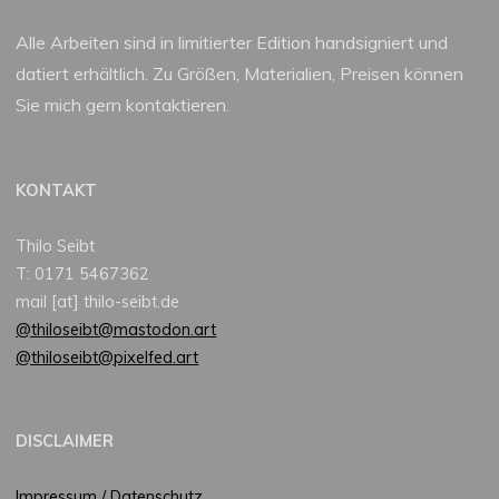
Alle Arbeiten sind in limitierter Edition handsigniert und
datiert erhältlich. Zu Größen, Materialien, Preisen können
Sie mich gern kontaktieren.
KONTAKT
Thilo Seibt
T: 0171 5467362
mail [at] thilo-seibt.de
@thiloseibt@mastodon.art
@thiloseibt@pixelfed.art
DISCLAIMER
Impressum / Datenschutz