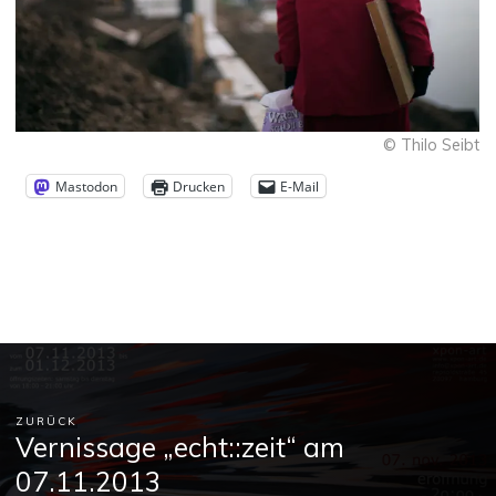
© Thilo Seibt
Mastodon
Drucken
E-Mail
ZURÜCK
Vernissage „echt::zeit“ am
07.11.2013