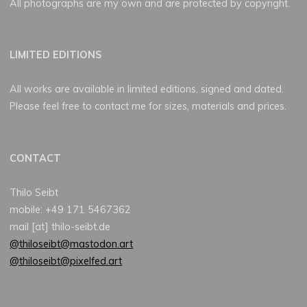
All photographs are my own and are protected by copyright.
LIMITED EDITIONS
All works are available in limited editions, signed and dated.
Please feel free to contact me for sizes, materials and prices.
CONTACT
Thilo Seibt
mobile: +49 171 5467362
mail [at] thilo-seibt.de
@thiloseibt@mastodon.art
@thiloseibt@pixelfed.art