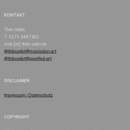
KONTAKT
Thilo Seibt
T: 0171 5467362
mail [at] thilo-seibt.de
@thiloseibt@mastodon.art
@thiloseibt@pixelfed.art
DISCLAIMER
Impressum / Datenschutz
COPYRIGHT