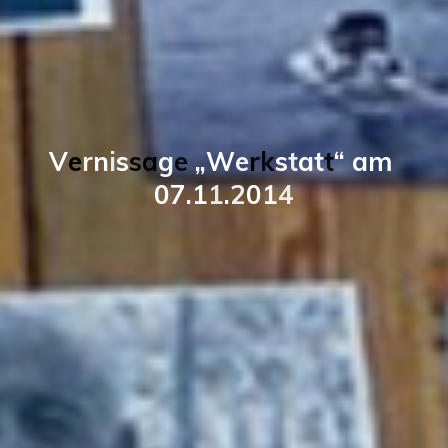
V
e
r
n
i
s
s
a
g
e
„
W
e
r
k
s
t
a
t
t
“
a
m
0
7
.
1
1
.
2
0
1
4