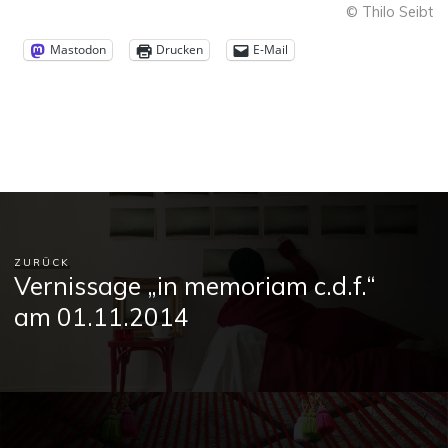
© Thilo Seibt
Mastodon
Drucken
E-Mail
ZURÜCK
Vernissage „in memoriam c.d.f.“
am 01.11.2014