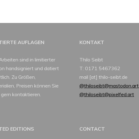
ITIERTE AUFLAGEN
KONTAKT
Arbeiten sind in limitierter
Thilo Seibt
ion handsigniert und datiert
T: 0171 5467362
tlich. Zu Größen,
mail [at] thilo-seibt.de
rialien, Preisen können Sie
@thiloseibt@mastodon.art
 gern kontaktieren.
@thiloseibt@pixelfed.art
ITED EDITIONS
CONTACT