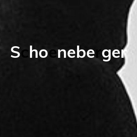
S
c
h
o
e
n
e
b
e
r
g
e
r