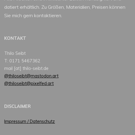
datiert erhältlich. Zu Größen, Materialien, Preisen können
Sie mich gern kontaktieren.
KONTAKT
Thilo Seibt
T: 0171 5467362
mail [at] thilo-seibt.de
@thiloseibt@mastodon.art
@thiloseibt@pixelfed.art
DISCLAIMER
Impressum / Datenschutz