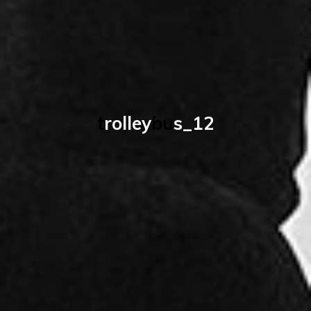
t
r
o
l
l
e
y
b
u
s
_
1
2