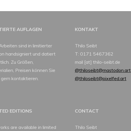
ITIERTE AUFLAGEN
KONTAKT
Arbeiten sind in limitierter
Thilo Seibt
ion handsigniert und datiert
T: 0171 5467362
tlich. Zu Größen,
mail [at] thilo-seibt.de
rialien, Preisen können Sie
@thiloseibt@mastodon.art
 gern kontaktieren.
@thiloseibt@pixelfed.art
ITED EDITIONS
CONTACT
orks are available in limited
Thilo Seibt