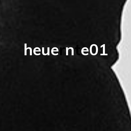
h
e
u
e
r
n
t
e
0
1