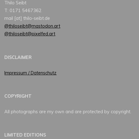
Thilo Seibt
T: 0171 5467362
mail [at] thilo-seibt.de
@thiloseibt@mastodon.art
@thiloseibt@pixelfed.art
DISCLAIMER
Impressum / Datenschutz
COPYRIGHT
All photographs are my own and are protected by copyright.
LIMITED EDITIONS