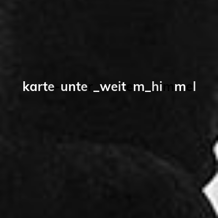
k
a
r
t
e
-
u
n
t
e
r
_
w
e
i
t
e
m
_
h
i
m
m
e
l