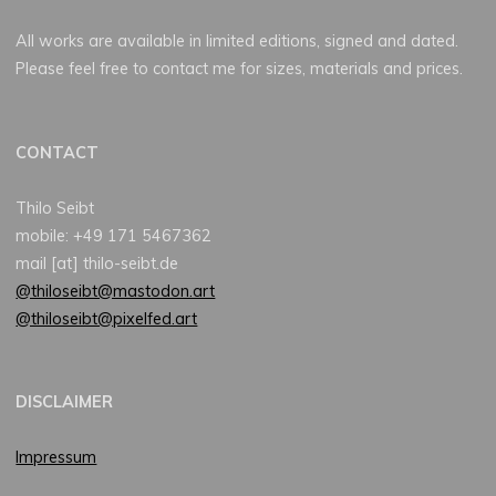
All works are available in limited editions, signed and dated.
Please feel free to contact me for sizes, materials and prices.
CONTACT
Thilo Seibt
mobile: +49 171 5467362
mail [at] thilo-seibt.de
@thiloseibt@mastodon.art
@thiloseibt@pixelfed.art
DISCLAIMER
Impressum