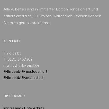
Alle Arbeiten sind in limitierter Edition handsigniert und
datiert erhältlich. Zu Größen, Materialien, Preisen können
Sie mich gern kontaktieren.
KONTAKT
Thilo Seibt
T: 0171 5467362
mail [at] thilo-seibt.de
@thiloseibt@mastodon.art
@thiloseibt@pixelfed.art
DISCLAIMER
Impressum / Datenschutz