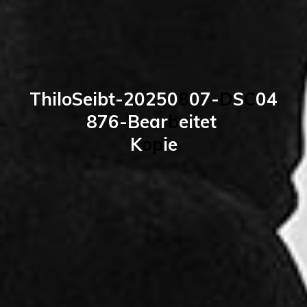
T
h
i
l
o
S
e
i
b
t
-
2
0
2
5
0
8
0
7
-
D
S
C
0
4
8
7
6
-
B
e
a
r
b
e
i
t
e
t
K
o
p
i
e