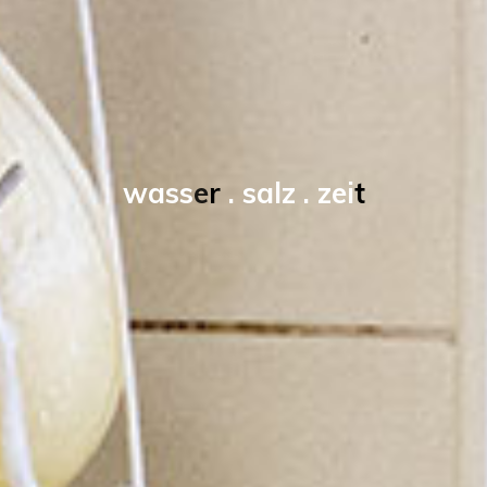
w
a
s
s
e
r
.
s
a
l
z
.
z
e
i
t