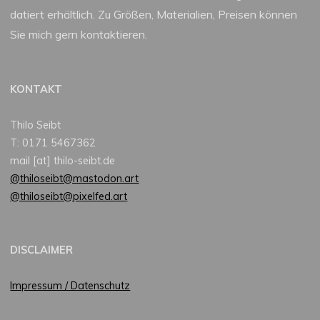
datiert erhältlich. Zu Größen, Materialien, Preisen können
Sie mich gern kontaktieren.
KONTAKT
Thilo Seibt
T: 0171 5467362
mail [at] thilo-seibt.de
@thiloseibt@mastodon.art
@thiloseibt@pixelfed.art
DISCLAIMER
Impressum / Datenschutz