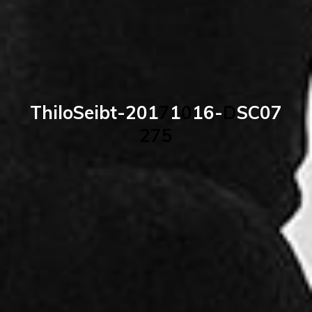
T
h
i
l
o
S
e
i
b
t
-
2
0
1
7
1
0
1
6
-
D
S
C
0
7
2
7
5