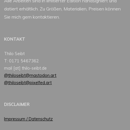
Alle Arbeiten sind in limitierter Edition handsigniert und
datiert erhältlich. Zu Größen, Materialien, Preisen können
Sie mich gern kontaktieren.
KONTAKT
Thilo Seibt
T: 0171 5467362
mail [at] thilo-seibt.de
@thiloseibt@mastodon.art
@thiloseibt@pixelfed.art
DISCLAIMER
Impressum / Datenschutz