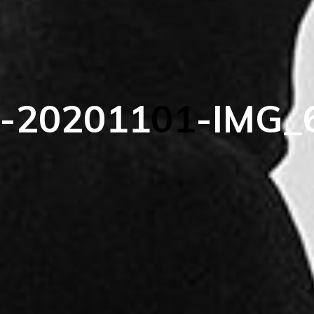
-
2
0
2
0
1
1
0
1
-
I
M
G
_