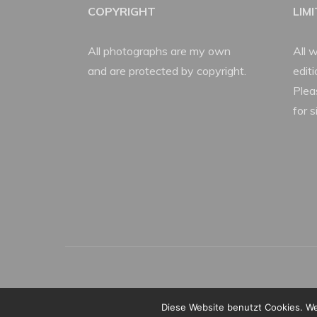
COPYRIGHT
LIM
All photographs are my own
All w
and are protected by copyright.
edit
Plea
for s
Diese Website benutzt Cookies. We