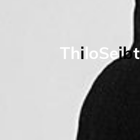
T
h
i
l
o
S
e
i
b
t