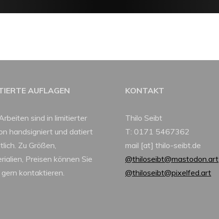
ITIERTE AUFLAGEN
KONTAKT
Arbeiten sind in limitierter
Thilo Seibt
ion handsigniert und datiert
T: 0171 5467362
tlich. Zu Größen,
mail [at] thilo-seibt.de
rialien, Preisen können Sie
@thiloseibt@mastodon.art
 gern kontaktieren.
@thiloseibt@pixelfed.art