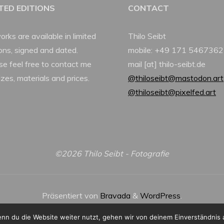
ITED EDITIONS
CONTACT
orks are available in limited
Thilo Seibt
ions, signed and dated.
mobile: +49 171 5467362
se feel free to contact me
mail [at] thilo-seibt.de
izes, materials and prices.
@thiloseibt@mastodon.art
@thiloseibt@pixelfed.art
©2026 Thilo Seibt - Fotografie
Präsentiert von
Bravada
&
WordPress
.
nn du die Website weiter nutzt, gehen wir von deinem Einverständnis 