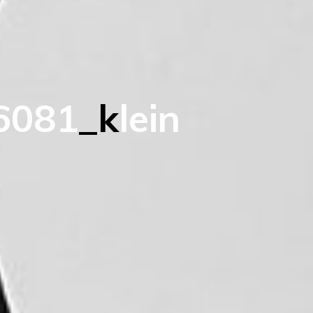
6
0
8
1
_
k
l
e
i
n