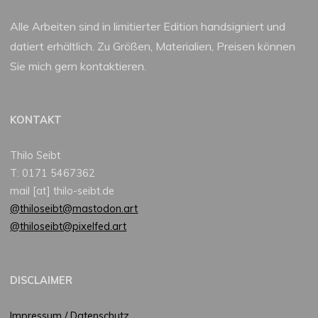
Alle Arbeiten sind in limitierter Edition handsigniert und
datiert erhältlich. Zu Größen, Materialien, Preisen können
Sie mich gern kontaktieren.
KONTAKT
Thilo Seibt
T: 0171 5467362
mail [at] thilo-seibt.de
@thiloseibt@mastodon.art
@thiloseibt@pixelfed.art
DISCLAIMER
Impressum / Datenschutz