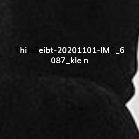
T
h
i
l
o
S
e
i
b
t
-
2
0
2
0
1
1
0
1
-
I
M
G
_
6
0
8
7
_
k
l
e
i
n