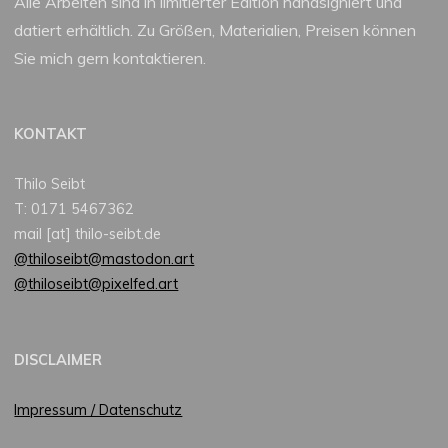
Alle Arbeiten sind in limitierter Edition handsigniert und
datiert erhältlich. Zu Größen, Materialien, Preisen können
Sie mich gern kontaktieren.
KONTAKT
Thilo Seibt
T: 0171 5467362
mail [at] thilo-seibt.de
@thiloseibt@mastodon.art
@thiloseibt@pixelfed.art
DISCLAIMER
Impressum / Datenschutz