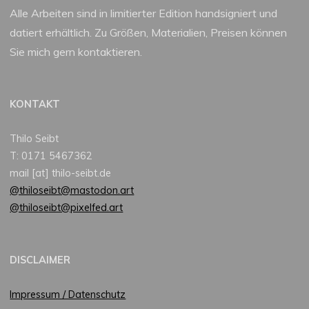
Alle Arbeiten sind in limitierter Edition handsigniert und
datiert erhältlich. Zu Größen, Materialien, Preisen können
Sie mich gern kontaktieren.
KONTAKT
Thilo Seibt
T: 0171 5467362
mail [at] thilo-seibt.de
@thiloseibt@mastodon.art
@thiloseibt@pixelfed.art
DISCLAIMER
Impressum / Datenschutz