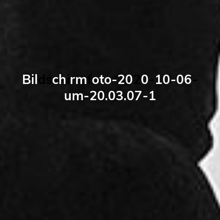
B
i
l
d
s
c
h
i
r
m
f
o
t
o
-
2
0
2
0
-
1
0
-
0
6
-
u
m
-
2
0
.
0
3
.
0
7
-
1