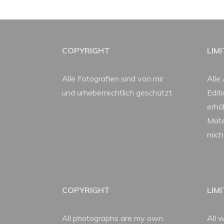
COPYRIGHT
LIM
Alle Fotografien sind von mir
Alle 
und urheberrechtlich geschützt.
Edit
erhäl
Mate
mich
COPYRIGHT
LIM
All photographs are my own
All w