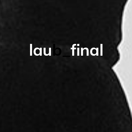
l
a
u
b
_
f
i
n
a
l