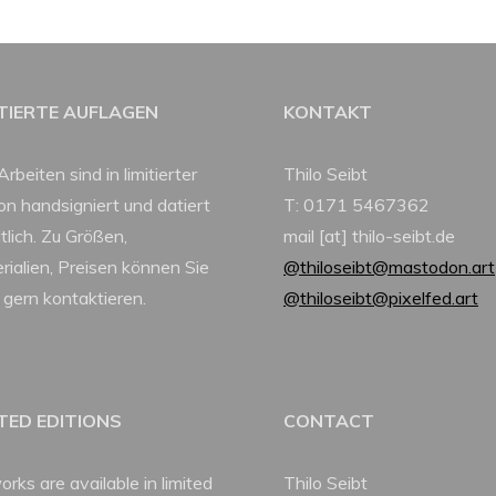
ITIERTE AUFLAGEN
KONTAKT
Arbeiten sind in limitierter
Thilo Seibt
ion handsigniert und datiert
T: 0171 5467362
tlich. Zu Größen,
mail [at] thilo-seibt.de
rialien, Preisen können Sie
@thiloseibt@mastodon.art
 gern kontaktieren.
@thiloseibt@pixelfed.art
ITED EDITIONS
CONTACT
orks are available in limited
Thilo Seibt