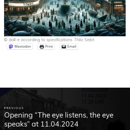
© dall-e according to specifications Thilo Seibt
Mastodon
Print
Email
PREVIOUS
Opening “The eye listens, the eye
speaks” at 11.04.2024