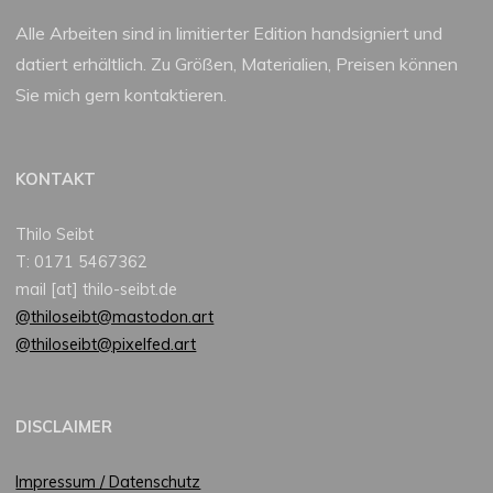
Alle Arbeiten sind in limitierter Edition handsigniert und
datiert erhältlich. Zu Größen, Materialien, Preisen können
Sie mich gern kontaktieren.
KONTAKT
Thilo Seibt
T: 0171 5467362
mail [at] thilo-seibt.de
@thiloseibt@mastodon.art
@thiloseibt@pixelfed.art
DISCLAIMER
Impressum / Datenschutz