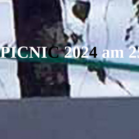
P
I
C
N
I
C
2
0
2
4
a
m
2