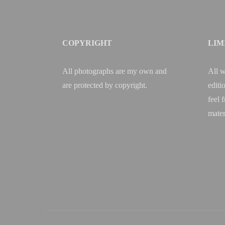
COPYRIGHT
LIM
All photographs are my own and
All w
are protected by copyright.
editi
feel 
mater