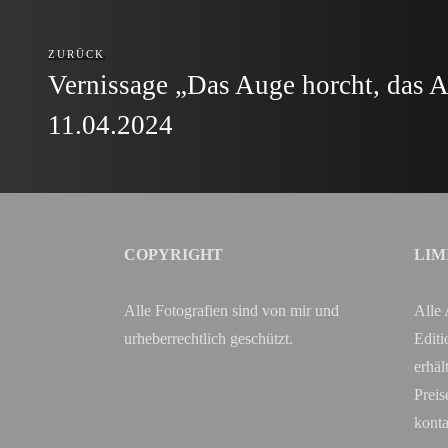
ZURÜCK
Vernissage „Das Auge horcht, das A
11.04.2024
COPYRIGHT
LIM
Alle Fotografien sind von mir und
Alle 
urheberrechtlich geschützt.
Editi
erhäl
Preis
konta