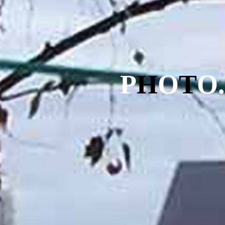
P
H
O
T
O
.