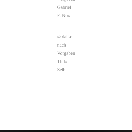
Gabriel
F. Nox
© dall-e
nach
Vorgaben
Thilo
Seibt