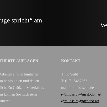
uge spricht“ am
Ve
ITIERTE AUFLAGEN
KONTAKT
Arbeiten sind in limitierter
Thilo Seibt
on handsigniert und datiert
T: 0171 5467362
tlich. Zu Größen, Materialien,
mail [at] thilo-seibt.de
en können Sie mich gern
@thiloseibt@mastodon.art
ktieren.
@thiloseibt@pixelfed.art