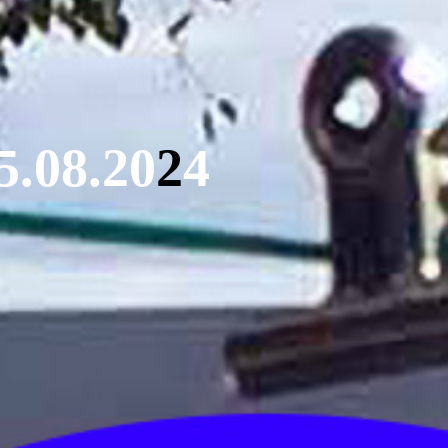
5
.
0
8
.
2
0
2
4