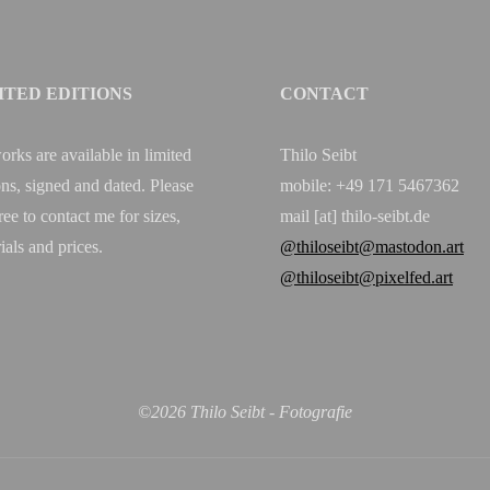
ITED EDITIONS
CONTACT
orks are available in limited
Thilo Seibt
ons, signed and dated. Please
mobile: +49 171 5467362
free to contact me for sizes,
mail [at] thilo-seibt.de
ials and prices.
@thiloseibt@mastodon.art
@thiloseibt@pixelfed.art
©2026 Thilo Seibt - Fotografie