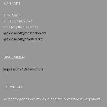
KONTAKT
Thilo Seibt
T: 0171 5467362
mail [at] thilo-seibt.de
@thiloseibt@mastodon.art
@thiloseibt@pixelfed.art
DISCLAIMER
Impressum / Datenschutz
COPYRIGHT
All photographs are my own and are protected by copyright.