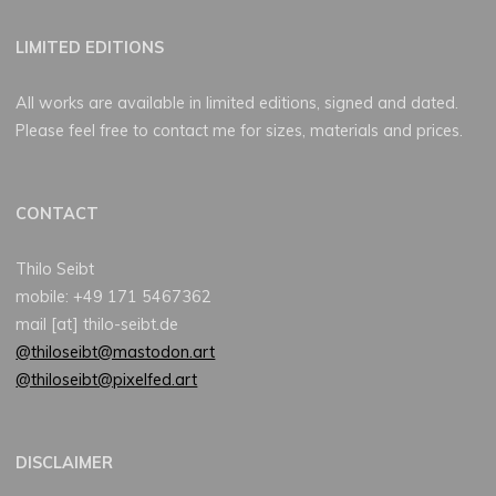
LIMITED EDITIONS
All works are available in limited editions, signed and dated.
Please feel free to contact me for sizes, materials and prices.
CONTACT
Thilo Seibt
mobile: +49 171 5467362
mail [at] thilo-seibt.de
@thiloseibt@mastodon.art
@thiloseibt@pixelfed.art
DISCLAIMER