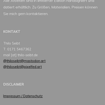
Alle Arbeiten sind in limitierter Edition handsigniert und
datiert erhältlich. Zu Größen, Materialien, Preisen können
Sie mich gern kontaktieren.
KONTAKT
Thilo Seibt
T: 0171 5467362
mail [at] thilo-seibt.de
@thiloseibt@mastodon.art
@thiloseibt@pixelfed.art
DISCLAIMER
Impressum / Datenschutz