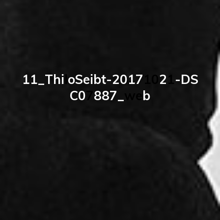
1
1
_
T
h
i
l
o
S
e
i
b
t
-
2
0
1
7
1
0
2
1
-
D
S
C
0
7
8
8
7
_
w
e
b