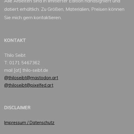
Alle Arbeiten sind in limitierter Edition handsigniert und
datiert erhältlich. Zu Größen, Materialien, Preisen können
Sie mich gern kontaktieren.
KONTAKT
Thilo Seibt
T: 0171 5467362
mail [at] thilo-seibt.de
@thiloseibt@mastodon.art
@thiloseibt@pixelfed.art
DISCLAIMER
Impressum / Datenschutz