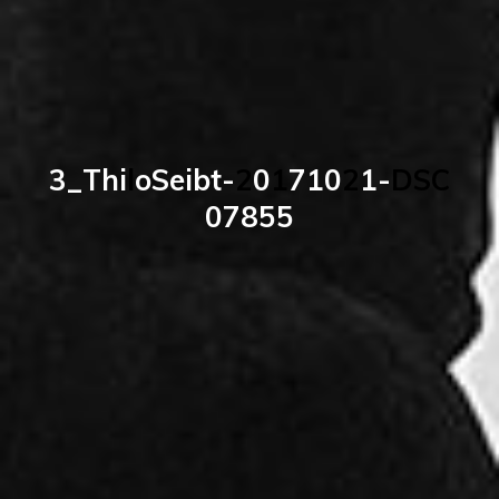
3
_
T
h
i
l
o
S
e
i
b
t
-
2
0
1
7
1
0
2
1
-
D
S
C
0
7
8
5
5