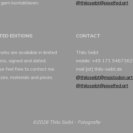
 gern kontaktieren.
@thiloseibt@pixelfed.art
ITED EDITIONS
CONTACT
orks are available in limited
Thilo Seibt
ions, signed and dated.
mobile: +49 171 5467362
se feel free to contact me
mail [at] thilo-seibt.de
izes, materials and prices.
@thiloseibt@mastodon.art
@thiloseibt@pixelfed.art
©2026 Thilo Seibt - Fotografie