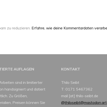
am zu reduzieren.
Erfahre, wie deine Kommentardaten verarbe
ITIERTE AUFLAGEN
KONTAKT
Arbeiten sind in limitierter
Thilo Seibt
ion handsigniert und datiert
T: 0171 5467362
tlich. Zu Größen,
mail [at] thilo-seibt.de
rialien, Preisen können Sie
@thiloseibt@mastodon.art