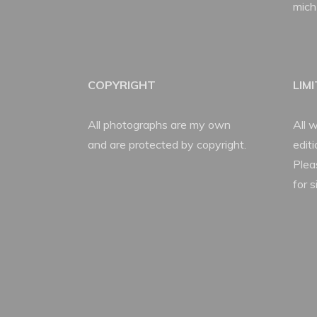
mich
COPYRIGHT
LIM
All photographs are my own
All w
and are protected by copyright.
edit
Plea
for s