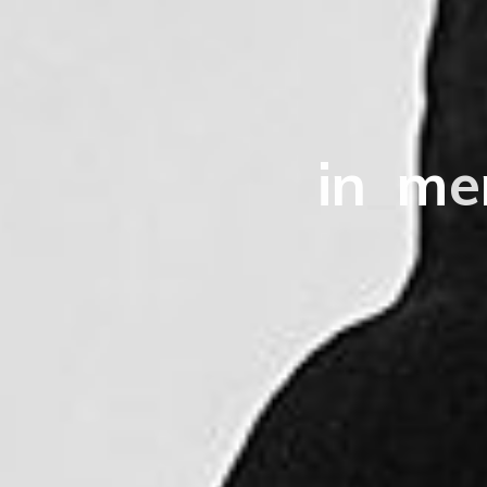
i
n
_
m
e