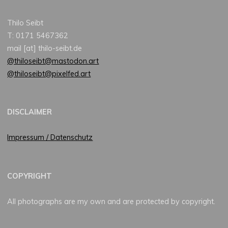
Thilo Seibt
T: 0171 5467362
mail [at] thilo-seibt.de
@thiloseibt@mastodon.art
@thiloseibt@pixelfed.art
DISCLAIMER
Impressum / Datenschutz
COPYRIGHT
All photographs are my own and are protected by copyright.