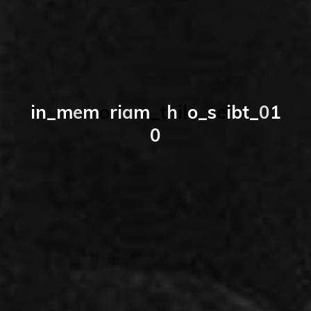
i
n
_
m
e
m
o
r
i
a
m
_
t
h
i
l
o
_
s
e
i
b
t
_
0
1
0