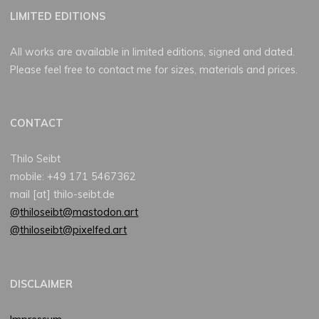
LIMITED EDITIONS
All works are available in limited editions, signed and dated.
Please feel free to contact me for sizes, materials and prices.
CONTACT
Thilo Seibt
mobile: +49 171 5467362
mail [at] thilo-seibt.de
@thiloseibt@mastodon.art
@thiloseibt@pixelfed.art
DISCLAIMER